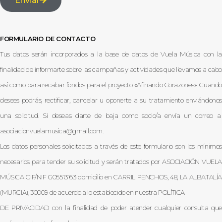
Enviar
FORMULARIO DE CONTACTO
Tus datos serán incorporados a la base de datos de Vuela Música con la
finalidad de informarte sobre las campañas y actividades que llevamos a cabo
así como para recabar fondos para el proyecto «Afinando Corazones». Cuando
desees podrás, rectificar, cancelar u oponerte a su tratamiento enviándonos
una solicitud. Si deseas darte de baja como socio/a envía un correo a
asociacionvuelamusica@gmail.com.
Los datos personales solicitados a través de este formulario son los mínimos
necesarios para tender su solicitud y serán tratados por ASOCIACIÓN VUELA
MÚSICA CIF/NIF G05513163 domicilio en CARRIL PENCHOS, 48, LA ALBATALÍA
(MURCIA), 30009 de acuerdo a lo establecido en nuestra POLÍTICA
DE PRIVACIDAD con la finalidad de poder atender cualquier consulta que