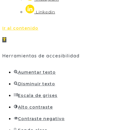
Linkedin
Ir al contenido
Abrir
barra
Herramientas de accesibilidad
de
herramientas
Aumentar texto
Disminuir texto
Escala de grises
Alto contraste
Contraste negativo