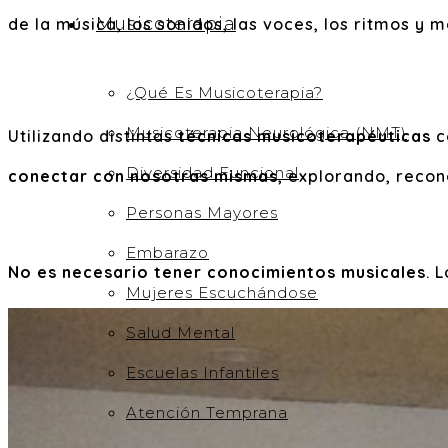
Musicoterapia
de la música, los sonidos, las voces, los ritmos y
¿Qué Es Musicoterapia?
Musicoterapia Neurológica (NMT)
Utilizando distintas
técnicas musicoterapéuticas
c
Diversidad Funcional
conectar con nosotras mismas
, explorando, reco
Personas Mayores
Embarazo
No es necesario tener conocimientos musicales
. 
Mujeres Escuchándose
Salud Mental
Escuelas Infantiles
Atención Temprana