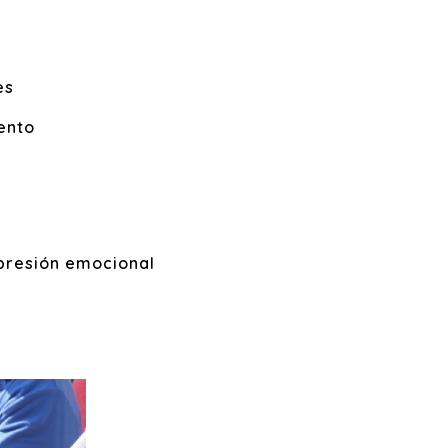
es
ento
presión emocional