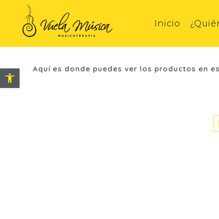
Inicio
¿Quié
Saltar
Tienda
al
Abrir barra de herramientas
Aquí es donde puedes ver los productos en es
contenido