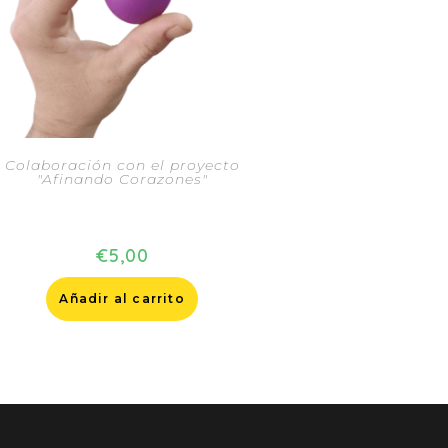
Colaboración con el proyecto
"Afinando Corazones"
Huevito musical solidario
€
5,00
Añadir al carrito