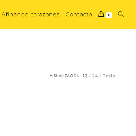
Afinando corazones
Contacto
Alternar
0
búsque
de
12
24
Todo
VISUALIZACIÓN:
la
web