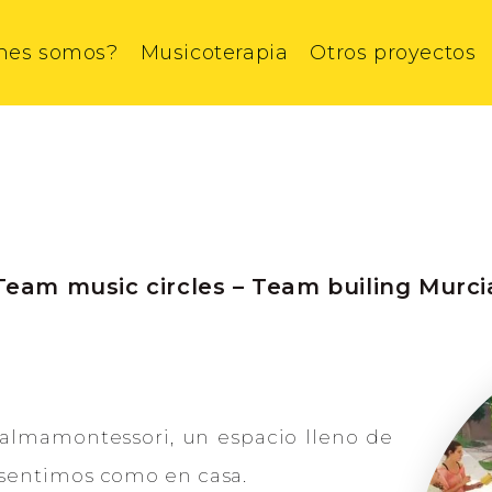
nes somos?
Musicoterapia
Otros proyectos
Team music circles – Team builing Murci
lalmamontessori, un espacio lleno de
sentimos como en casa.